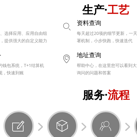
生产·
工艺
资料查询
ꄙ
、选择应用、应用自由组
每天超过20项的细节更新，一
，提供强大的自定义能力
署机制，小步快跑，快速迭代
务
地址查询
ꀷ
的钱包系统，T+1结算机
帮助中心，在这里您可以看到大
现，快速到账
询问的问题和答案
服务·
流程
ꂐ
ꁦ
ꁘ