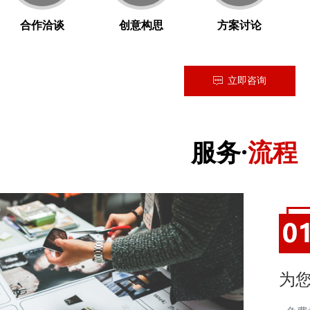
合作洽谈
创意构思
方案讨论
立即咨询
ꁳ
服务·
流程
为