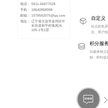
电话：
0411-66877028
手机：
18640868088
邮箱：
1078582075@qq.com
自定义
ꁦ
地址：
辽宁省大连市金州区中
长街道和平村落凤沟
站点的色系
105-1号1层
合、用户组
积分服
ꀹ
自媒体独立
制，即时提
ꁳ